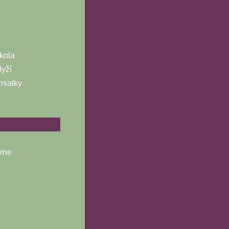
kola
lyží
miatky
árne