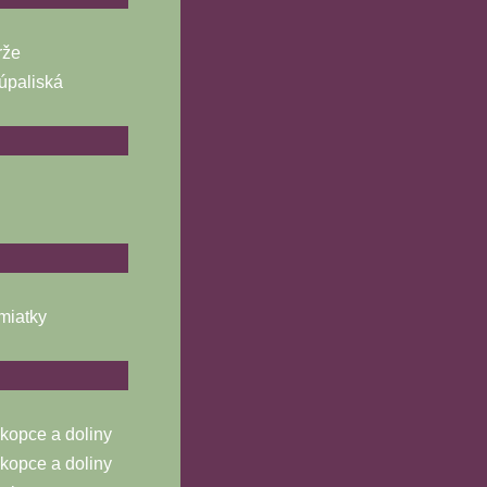
rže
úpaliská
miatky
opce a doliny
opce a doliny