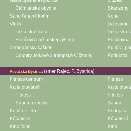
Národopisná expozícia
Múzeá
Čičmianske obydlia
Skanzeny
Sane ťahané koňmi
Kone
Vleky
Lyžovanie
Lyžiarska škola
Lyžiarska š
Požičovňa lyžiarskej výstroje
Požičovňa 
Zemepánsky kaštieľ
Kultúra, pa
Country, folkové a trampské Čičmany
Podujatia
(smer Rajec, P. Bystrica)
Považská Bystrica
Fitness centrum
Fitness
Krytá plaváreň
Kryté plav
Fitness
Fitness
Sauna a vírivky
Sauna
Kultúrne leto
Podujatia
Kúpalisko
Kúpaliská
Kino Mier
Kiná