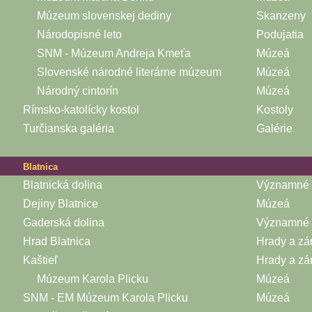
Múzeum slovenskej dediny
Skanzeny
Národopisné leto
Podujatia
SNM - Múzeum Andreja Kmeťa
Múzeá
Slovenské národné literárne múzeum
Múzeá
Národný cintorín
Múzeá
Rímsko-katolícky kostol
Kostoly
Turčianska galéria
Galérie
Blatnica
Blatnická dolina
Významné k
Dejiny Blatnice
Múzeá
Gaderská dolina
Významné k
Hrad Blatnica
Hrady a z
Kaštieľ
Hrady a z
Múzeum Karola Plicku
Múzeá
SNM - EM Múzeum Karola Plicku
Múzeá