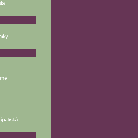
tia
ámky
árne
úpaliská