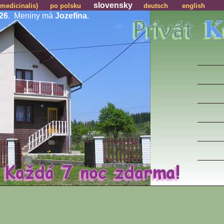
slovensky
 medicinalis)
po polsku
deutsch
english
026
. Meniny má
Jozefína
.