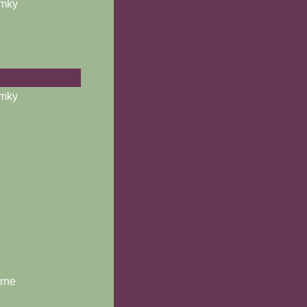
ámky
ámky
árne