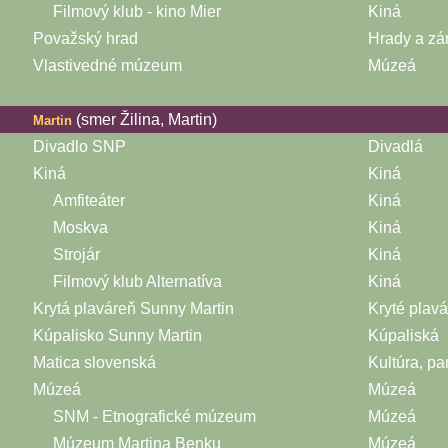
Filmový klub - kino Mier
Kiná
Považský hrad
Hrady a z
Vlastivedné múzeum
Múzeá
(smer Žilina, Martin)
Martin
Divadlo SNP
Divadlá
Kiná
Kiná
Amfiteáter
Kiná
Moskva
Kiná
Strojár
Kiná
Filmový klub Alternatíva
Kiná
Krytá plaváreň Sunny Martin
Kryté plav
Kúpalisko Sunny Martin
Kúpaliská
Matica slovenská
Kultúra, pa
Múzeá
Múzeá
SNM - Etnografické múzeum
Múzeá
Múzeum Martina Benku
Múzeá