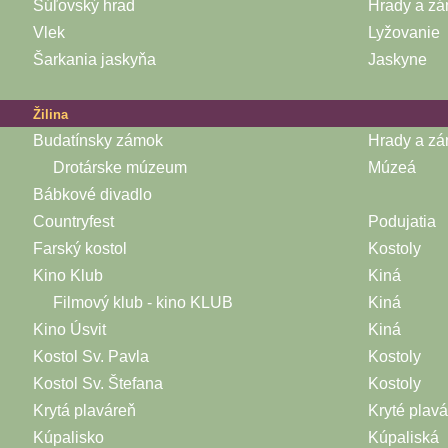
Súľovský hrad
Hrady a z
Vlek
Lyžovanie
Šarkania jaskyňa
Jaskyne
Žilina
Budatínsky zámok
Hrady a z
Drotárske múzeum
Múzeá
Bábkové divadlo
Countryfest
Podujatia
Farský kostol
Kostoly
Kino Klub
Kiná
Filmový klub - kino KLUB
Kiná
Kino Úsvit
Kiná
Kostol Sv. Pavla
Kostoly
Kostol Sv. Štefana
Kostoly
Krytá plaváreň
Kryté plav
Kúpalisko
Kúpaliská