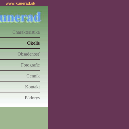
www.kunerad.sk
Charakteristika
Okolie
Obsadenosť
Fotografie
Cenník
Kontakt
Pôdorys