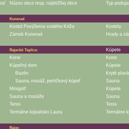
osť
Názov obce resp. najbližšej obce
Typ poduja
Kunerad
Kostol Povýšenia svätého Kríža
Kostoly
Zámok Kunerad
Hrady a z
Kúpele
Rajecké Teplice
Kone
Kone
Kúpeľný dom
Kúpele
Bazén
Kryté plav
Sauna, masáž, perličkový kúpeľ
Sauna
Minigolf
Kúpele
Sauna a masáže
Sauna
Tenis
Tenis
Termálne kúpalisko Laura
Termálne k
Rajec