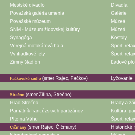
Mestské divadlo
Divadlá
Považská galéria umenia
Galérie
Považské múzeum
Múzeá
SNM - Múzeum židovskej kultúry
Múzeá
Synagóga
Kostoly
Verejná motokárová hala
Šport, rela
Vyhliadkové lety
Šport, rela
Zimný štadión
Ľadové plo
(smer Rajec, Fačkov)
Lyžovanie
Fačkovské sedlo
(smer Žilina, Strečno)
Strečno
Hrad Strečno
Hrady a z
Pamätník francúzskych partizánov
Kultúra, pa
Plte na Váhu
Šport, rela
(smer Rajec, Čičmany)
Historické
Čičmany