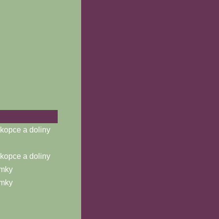
opce a doliny
opce a doliny
ámky
ámky