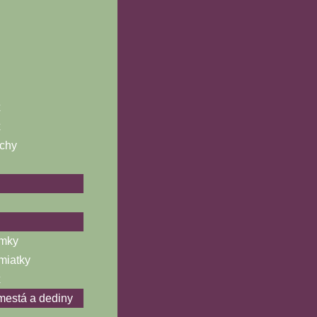
x
x
chy
ámky
miatky
x
 mestá a dediny