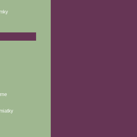
ámky
árne
miatky