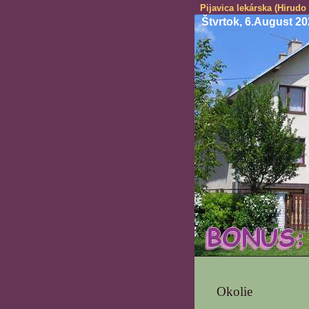
Pijavica lekárska (Hirudo
Štvrtok, 6.August 2
Okolie