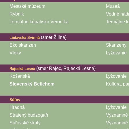
Mestské múzeum
Múzeá
Rybník
Vodné nád
Termálne kúpalisko Veronika
Termálne k
(smer Žilina)
Lietavská Svinná
Eko skanzen
Skanzeny
Vleky
Lyžovanie
(smer Rajec, Rajecká Lesná)
Rajecká Lesná
Košariská
Lyžovanie
Slovenský Betlehem
Kultúra, pa
Súľov
Hradná
Lyžovanie
Stratený budzogáň
Významné k
Súľovské skaly
Významné k